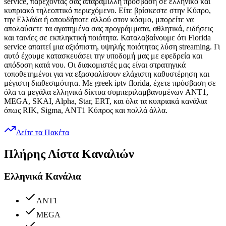
service, παρέχοντάς σας απαράμιλλη πρόσβαση σε ελληνικό και
κυπριακό τηλεοπτικό περιεχόμενο. Είτε βρίσκεστε στην Κύπρο,
την Ελλάδα ή οπουδήποτε αλλού στον κόσμο, μπορείτε να
απολαύσετε τα αγαπημένα σας προγράμματα, αθλητικά, ειδήσεις
και ταινίες σε εκπληκτική ποιότητα. Καταλαβαίνουμε ότι Florida
service απαιτεί μια αξιόπιστη, υψηλής ποιότητας λύση streaming. Γι
αυτό έχουμε κατασκευάσει την υποδομή μας με εφεδρεία και
απόδοση κατά νου. Οι διακομιστές μας είναι στρατηγικά
τοποθετημένοι για να εξασφαλίσουν ελάχιστη καθυστέρηση και
μέγιστη διαθεσιμότητα. Με greek iptv florida, έχετε πρόσβαση σε
όλα τα μεγάλα ελληνικά δίκτυα συμπεριλαμβανομένων ANT1,
MEGA, SKAI, Alpha, Star, ERT, και όλα τα κυπριακά κανάλια
όπως RIK, Sigma, ANT1 Κύπρος και πολλά άλλα.
Δείτε τα Πακέτα
Πλήρης Λίστα Καναλιών
Ελληνικά Κανάλια
ANT1
MEGA