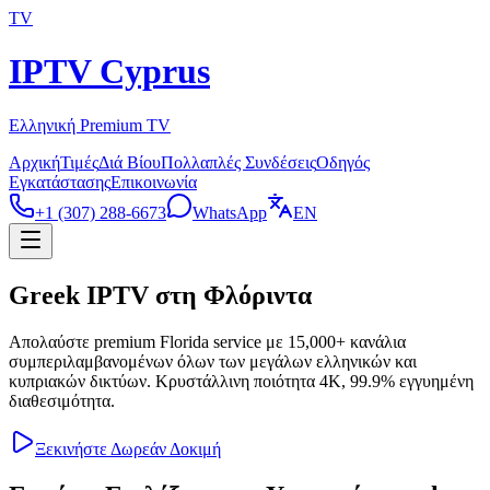
TV
IPTV Cyprus
Ελληνική Premium TV
Αρχική
Τιμές
Διά Βίου
Πολλαπλές Συνδέσεις
Οδηγός
Εγκατάστασης
Επικοινωνία
+1 (307) 288-6673
WhatsApp
EN
Greek IPTV στη Φλόριντα
Απολαύστε premium Florida service με 15,000+ κανάλια
συμπεριλαμβανομένων όλων των μεγάλων ελληνικών και
κυπριακών δικτύων. Κρυστάλλινη ποιότητα 4K, 99.9% εγγυημένη
διαθεσιμότητα.
Ξεκινήστε Δωρεάν Δοκιμή