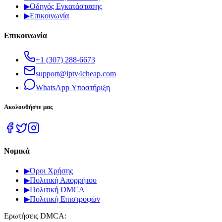
▶
Οδηγός Εγκατάστασης
▶
Επικοινωνία
Επικοινωνία
+1 (307) 288-6673
support@iptv4cheap.com
WhatsApp
Υποστήριξη
Ακολουθήστε μας
Νομικά
▶
Όροι Χρήσης
▶
Πολιτική Απορρήτου
▶
Πολιτική DMCA
▶
Πολιτική Επιστροφών
Ερωτήσεις DMCA: