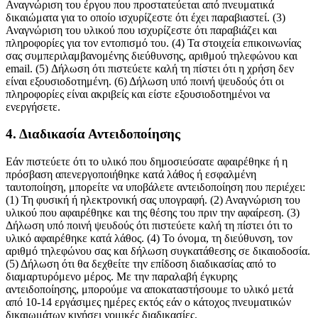
Αναγνώριση του έργου που προστατεύεται από πνευματικά
δικαιώματα για το οποίο ισχυρίζεστε ότι έχει παραβιαστεί. (3)
Αναγνώριση του υλικού που ισχυρίζεστε ότι παραβιάζει και
πληροφορίες για τον εντοπισμό του. (4) Τα στοιχεία επικοινωνίας
σας συμπεριλαμβανομένης διεύθυνσης, αριθμού τηλεφώνου και
email. (5) Δήλωση ότι πιστεύετε καλή τη πίστει ότι η χρήση δεν
είναι εξουσιοδοτημένη. (6) Δήλωση υπό ποινή ψευδούς ότι οι
πληροφορίες είναι ακριβείς και είστε εξουσιοδοτημένοι να
ενεργήσετε.
4. Διαδικασία Αντειδοποίησης
Εάν πιστεύετε ότι το υλικό που δημοσιεύσατε αφαιρέθηκε ή η
πρόσβαση απενεργοποιήθηκε κατά λάθος ή εσφαλμένη
ταυτοποίηση, μπορείτε να υποβάλετε αντειδοποίηση που περιέχει:
(1) Τη φυσική ή ηλεκτρονική σας υπογραφή. (2) Αναγνώριση του
υλικού που αφαιρέθηκε και της θέσης του πριν την αφαίρεση. (3)
Δήλωση υπό ποινή ψευδούς ότι πιστεύετε καλή τη πίστει ότι το
υλικό αφαιρέθηκε κατά λάθος. (4) Το όνομα, τη διεύθυνση, τον
αριθμό τηλεφώνου σας και δήλωση συγκατάθεσης σε δικαιοδοσία.
(5) Δήλωση ότι θα δεχθείτε την επίδοση διαδικασίας από το
διαμαρτυρόμενο μέρος. Με την παραλαβή έγκυρης
αντειδοποίησης, μπορούμε να αποκαταστήσουμε το υλικό μετά
από 10-14 εργάσιμες ημέρες εκτός εάν ο κάτοχος πνευματικών
δικαιωμάτων κινήσει νομικές διαδικασίες.