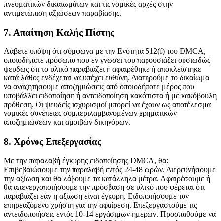
πνευματικών δικαιωμάτων και τις νομικές αρχές στην
αντιμετώπιση αξιώσεων παραβίασης.
7. Απαίτηση Καλής Πίστης
Λάβετε υπόψη ότι σύμφωνα με την Ενότητα 512(f) του DMCA,
οποιοδήποτε πρόσωπο που εν γνώσει του παρουσιάζει ουσιωδώς
ψευδώς ότι το υλικό παραβιάζει ή αφαιρέθηκε ή αποκλείστηκε
κατά λάθος ενδέχεται να υπέχει ευθύνη. Διατηρούμε το δικαίωμα
να αναζητήσουμε αποζημιώσεις από οποιοδήποτε μέρος που
υποβάλλει ειδοποίηση ή αντειδοποίηση κακόπιστα ή με κακόβουλη
πρόθεση. Οι ψευδείς ισχυρισμοί μπορεί να έχουν ως αποτέλεσμα
νομικές συνέπειες συμπεριλαμβανομένων χρηματικών
αποζημιώσεων και αμοιβών δικηγόρων.
8. Χρόνος Επεξεργασίας
Με την παραλαβή έγκυρης ειδοποίησης DMCA, θα:
Επιβεβαιώσουμε την παραλαβή εντός 24-48 ωρών. Διερευνήσουμε
την αξίωση και θα λάβουμε τα κατάλληλα μέτρα. Αφαιρέσουμε ή
θα απενεργοποιήσουμε την πρόσβαση σε υλικό που φέρεται ότι
παραβιάζει εάν η αξίωση είναι έγκυρη. Ειδοποιήσουμε τον
επηρεαζόμενο χρήστη για την αφαίρεση. Επεξεργαστούμε τις
αντειδοποιήσεις εντός 10-14 εργάσιμων ημερών. Προσπαθούμε να