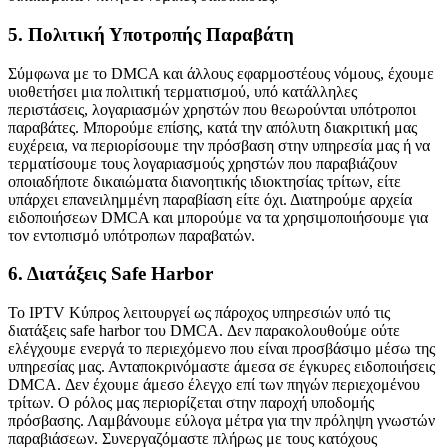
5. Πολιτική Υποτροπής Παραβάτη
Σύμφωνα με το DMCA και άλλους εφαρμοστέους νόμους, έχουμε
υιοθετήσει μια πολιτική τερματισμού, υπό κατάλληλες
περιστάσεις, λογαριασμών χρηστών που θεωρούνται υπότροποι
παραβάτες. Μπορούμε επίσης, κατά την απόλυτη διακριτική μας
ευχέρεια, να περιορίσουμε την πρόσβαση στην υπηρεσία μας ή να
τερματίσουμε τους λογαριασμούς χρηστών που παραβιάζουν
οποιαδήποτε δικαιώματα διανοητικής ιδιοκτησίας τρίτων, είτε
υπάρχει επανειλημμένη παραβίαση είτε όχι. Διατηρούμε αρχεία
ειδοποιήσεων DMCA και μπορούμε να τα χρησιμοποιήσουμε για
τον εντοπισμό υπότροπων παραβατών.
6. Διατάξεις Safe Harbor
Το IPTV Κύπρος λειτουργεί ως πάροχος υπηρεσιών υπό τις
διατάξεις safe harbor του DMCA. Δεν παρακολουθούμε ούτε
ελέγχουμε ενεργά το περιεχόμενο που είναι προσβάσιμο μέσω της
υπηρεσίας μας. Ανταποκρινόμαστε άμεσα σε έγκυρες ειδοποιήσεις
DMCA. Δεν έχουμε άμεσο έλεγχο επί των πηγών περιεχομένου
τρίτων. Ο ρόλος μας περιορίζεται στην παροχή υποδομής
πρόσβασης. Λαμβάνουμε εύλογα μέτρα για την πρόληψη γνωστών
παραβιάσεων. Συνεργαζόμαστε πλήρως με τους κατόχους