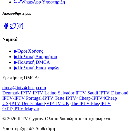
WhatsApp
Υποστήριξη
Ακολουθήστε μας
Νομικά
▶
Όροι Χρήσης
▶
Πολιτική Απορρήτου
▶
Πολιτική DMCA
▶
Πολιτική Επιστροφών
Ερωτήσεις DMCA:
dmca@iptv4cheap.com
Denmark IPTV
·
IPTV Latino
·
Salvador IPTV
·
Saudi IPTV
·
Diamond
IPTV
·
IPTV Portugal
·
IPTV Teste
·
IPTV4Cheap
·
IPTV4Cheap
US
·
IPTV Deutschland
·
VIP TV UK
·
The IPTV Plus
·
IPTV
OTT
·
IPTV Magyar
©
2026
IPTV Cyprus.
Όλα τα δικαιώματα κατοχυρωμένα.
Υποστήριξη 24/7 Διαθέσιμη