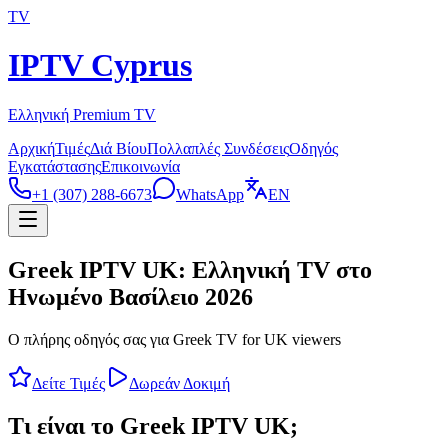
TV
IPTV Cyprus
Ελληνική Premium TV
Αρχική
Τιμές
Διά Βίου
Πολλαπλές Συνδέσεις
Οδηγός
Εγκατάστασης
Επικοινωνία
+1 (307) 288-6673
WhatsApp
EN
Greek IPTV UK: Ελληνική TV στο
Ηνωμένο Βασίλειο 2026
Ο πλήρης οδηγός σας για Greek TV for UK viewers
Δείτε Τιμές
Δωρεάν Δοκιμή
Τι είναι το Greek IPTV UK;