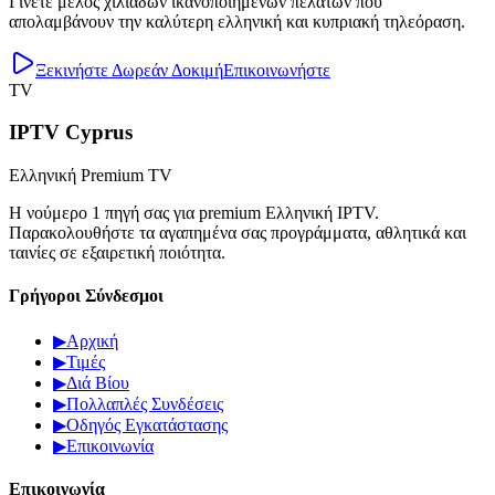
Γίνετε μέλος χιλιάδων ικανοποιημένων πελατών που
απολαμβάνουν την καλύτερη ελληνική και κυπριακή τηλεόραση.
Ξεκινήστε Δωρεάν Δοκιμή
Επικοινωνήστε
TV
IPTV Cyprus
Ελληνική Premium TV
Η νούμερο 1 πηγή σας για premium Ελληνική IPTV.
Παρακολουθήστε τα αγαπημένα σας προγράμματα, αθλητικά και
ταινίες σε εξαιρετική ποιότητα.
Γρήγοροι Σύνδεσμοι
▶
Αρχική
▶
Τιμές
▶
Διά Βίου
▶
Πολλαπλές Συνδέσεις
▶
Οδηγός Εγκατάστασης
▶
Επικοινωνία
Επικοινωνία