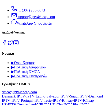
+1 (307) 288-6673
support@iptv4cheap.com
WhatsApp
Υποστήριξη
Ακολουθήστε μας
Νομικά
▶
Όροι Χρήσης
▶
Πολιτική Απορρήτου
▶
Πολιτική DMCA
▶
Πολιτική Επιστροφών
Ερωτήσεις DMCA:
dmca@iptv4cheap.com
Denmark IPTV
·
IPTV Latino
·
Salvador IPTV
·
Saudi IPTV
·
Diamond
IPTV
·
IPTV Portugal
·
IPTV Teste
·
IPTV4Cheap
·
IPTV4Cheap
US
·
IPTV Deutschland
·
VIP TV UK
·
The IPTV Plus
·
IPTV