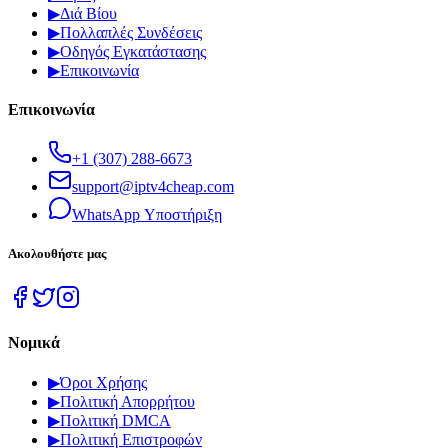
▶
Διά Βίου
▶
Πολλαπλές Συνδέσεις
▶
Οδηγός Εγκατάστασης
▶
Επικοινωνία
Επικοινωνία
+1 (307) 288-6673
support@iptv4cheap.com
WhatsApp
Υποστήριξη
Ακολουθήστε μας
Νομικά
▶
Όροι Χρήσης
▶
Πολιτική Απορρήτου
▶
Πολιτική DMCA
▶
Πολιτική Επιστροφών