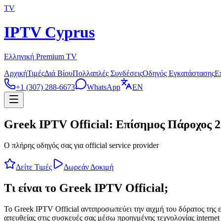
TV
IPTV Cyprus
Ελληνική Premium TV
Αρχική
Τιμές
Διά Βίου
Πολλαπλές Συνδέσεις
Οδηγός Εγκατάστασης
Ε
+1 (307) 288-6673
WhatsApp
EN
Greek IPTV Official: Επίσημος Πάροχος 
Ο πλήρης οδηγός σας για official service provider
Δείτε Τιμές
Δωρεάν Δοκιμή
Τι είναι το Greek IPTV Official;
Το Greek IPTV Official αντιπροσωπεύει την αιχμή του δόρατος της
απευθείας στις συσκευές σας μέσω προηγμένης τεχνολογίας internet 