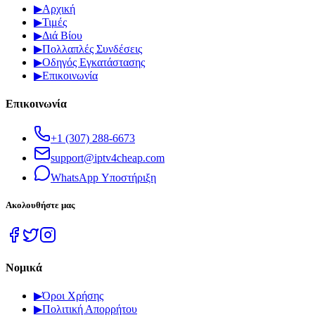
▶
Αρχική
▶
Τιμές
▶
Διά Βίου
▶
Πολλαπλές Συνδέσεις
▶
Οδηγός Εγκατάστασης
▶
Επικοινωνία
Επικοινωνία
+1 (307) 288-6673
support@iptv4cheap.com
WhatsApp
Υποστήριξη
Ακολουθήστε μας
Νομικά
▶
Όροι Χρήσης
▶
Πολιτική Απορρήτου