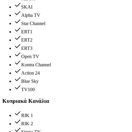
SKAI
Alpha TV
Star Channel
ERT1
ERT2
ERT3
Open TV
Kontra Channel
Action 24
Blue Sky
TV100
Κυπριακά Κανάλια
RIK 1
RIK 2
Sigma TV