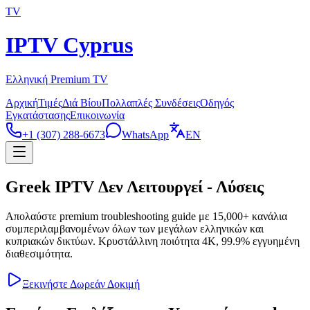
TV
IPTV Cyprus
Ελληνική Premium TV
Αρχική
Τιμές
Διά Βίου
Πολλαπλές Συνδέσεις
Οδηγός
Εγκατάστασης
Επικοινωνία
+1 (307) 288-6673
WhatsApp
EN
Greek IPTV Δεν Λειτουργεί - Λύσεις
Απολαύστε premium troubleshooting guide με 15,000+ κανάλια
συμπεριλαμβανομένων όλων των μεγάλων ελληνικών και
κυπριακών δικτύων. Κρυστάλλινη ποιότητα 4K, 99.9% εγγυημένη
διαθεσιμότητα.
Ξεκινήστε Δωρεάν Δοκιμή