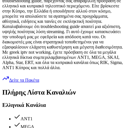
troubleshooting guide, παρέχοντάς σας απαράμιλλη πρόσβαση σε
ελληνικό και κυπριακό τηλεοπτικό περιεχόμενο. Είτε βρίσκεστε
στην Κύπρο, την Ελλάδα ή οπουδήποτε αλλού στον κόσμο,
μπορείτε να απολαύσετε τα αγαπημένα σας προγράμματα,
αθλητικά, ειδήσεις και ταινίες σε εκπληκτική ποιότητα.
Καταλαβαίνουμε ότι troubleshooting guide απαιτεί μια αξιόπιστη,
υψηλής ποιότητας λύση streaming. Γι αυτό έχουμε κατασκευάσει
την υποδομή μας με εφεδρεία και απόδοση κατά νου. Οι
διακομιστές μας είναι στρατηγικά τοποθετημένοι για να
εξασφαλίσουν ελάχιστη καθυστέρηση και μέγιστη διαθεσιμότητα.
Με greek iptv not working, έχετε πρόσβαση σε όλα τα μεγάλα
ελληνικά δίκτυα συμπεριλαμβανομένων ANT1, MEGA, SKAI,
Alpha, Star, ERT, και όλα τα κυπριακά κανάλια όπως RIK, Sigma,
ANT1 Κύπρος και πολλά άλλα.
Δείτε τα Πακέτα
Πλήρης Λίστα Καναλιών
Ελληνικά Κανάλια
ANT1
MEGA