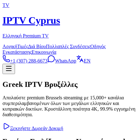
TV
IPTV Cyprus
Ελληνική Premium TV
Αρχική
Τιμές
Διά Βίου
Πολλαπλές Συνδέσεις
Οδηγός
Εγκατάστασης
Επικοινωνία
+1 (307) 288-6673
WhatsApp
EN
Greek IPTV Βρυξέλλες
Απολαύστε premium Brussels streaming με 15,000+ κανάλια
συμπεριλαμβανομένων όλων των μεγάλων ελληνικών και
κυπριακών δικτύων. Κρυστάλλινη ποιότητα 4K, 99.9% εγγυημένη
διαθεσιμότητα.
Ξεκινήστε Δωρεάν Δοκιμή