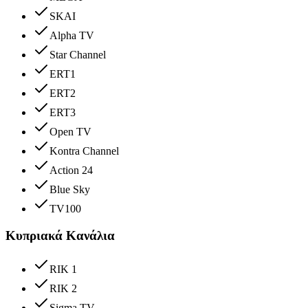
SKAI
Alpha TV
Star Channel
ERT1
ERT2
ERT3
Open TV
Kontra Channel
Action 24
Blue Sky
TV100
Κυπριακά Κανάλια
RIK 1
RIK 2
Sigma TV