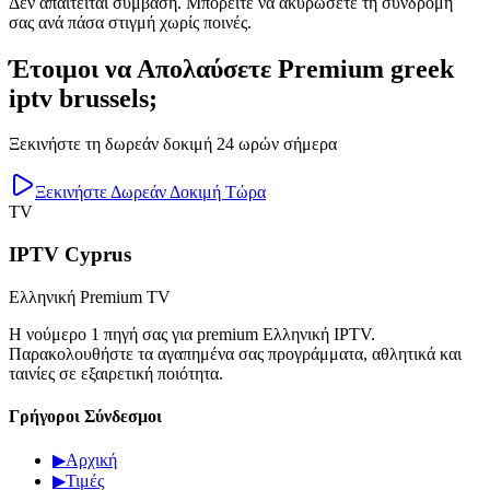
Δεν απαιτείται σύμβαση. Μπορείτε να ακυρώσετε τη συνδρομή
σας ανά πάσα στιγμή χωρίς ποινές.
Έτοιμοι να Απολαύσετε Premium greek
iptv brussels;
Ξεκινήστε τη δωρεάν δοκιμή 24 ωρών σήμερα
Ξεκινήστε Δωρεάν Δοκιμή Τώρα
TV
IPTV Cyprus
Ελληνική Premium TV
Η νούμερο 1 πηγή σας για premium Ελληνική IPTV.
Παρακολουθήστε τα αγαπημένα σας προγράμματα, αθλητικά και
ταινίες σε εξαιρετική ποιότητα.
Γρήγοροι Σύνδεσμοι
▶
Αρχική
▶
Τιμές