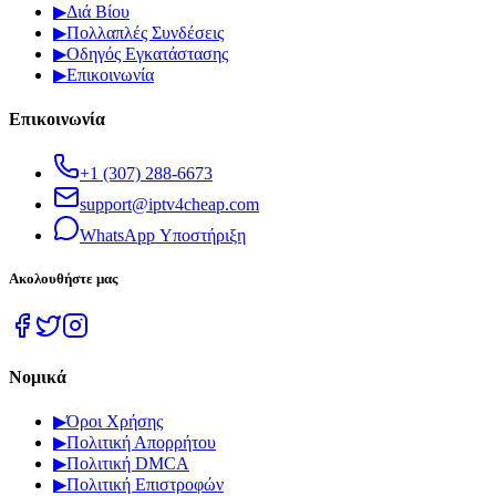
▶
Διά Βίου
▶
Πολλαπλές Συνδέσεις
▶
Οδηγός Εγκατάστασης
▶
Επικοινωνία
Επικοινωνία
+1 (307) 288-6673
support@iptv4cheap.com
WhatsApp
Υποστήριξη
Ακολουθήστε μας
Νομικά
▶
Όροι Χρήσης
▶
Πολιτική Απορρήτου
▶
Πολιτική DMCA
▶
Πολιτική Επιστροφών