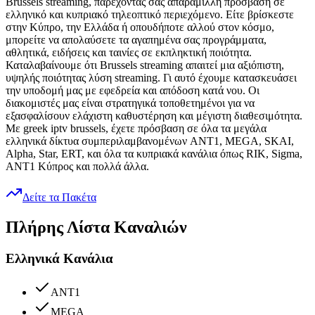
Brussels streaming, παρέχοντάς σας απαράμιλλη πρόσβαση σε
ελληνικό και κυπριακό τηλεοπτικό περιεχόμενο. Είτε βρίσκεστε
στην Κύπρο, την Ελλάδα ή οπουδήποτε αλλού στον κόσμο,
μπορείτε να απολαύσετε τα αγαπημένα σας προγράμματα,
αθλητικά, ειδήσεις και ταινίες σε εκπληκτική ποιότητα.
Καταλαβαίνουμε ότι Brussels streaming απαιτεί μια αξιόπιστη,
υψηλής ποιότητας λύση streaming. Γι αυτό έχουμε κατασκευάσει
την υποδομή μας με εφεδρεία και απόδοση κατά νου. Οι
διακομιστές μας είναι στρατηγικά τοποθετημένοι για να
εξασφαλίσουν ελάχιστη καθυστέρηση και μέγιστη διαθεσιμότητα.
Με greek iptv brussels, έχετε πρόσβαση σε όλα τα μεγάλα
ελληνικά δίκτυα συμπεριλαμβανομένων ANT1, MEGA, SKAI,
Alpha, Star, ERT, και όλα τα κυπριακά κανάλια όπως RIK, Sigma,
ANT1 Κύπρος και πολλά άλλα.
Δείτε τα Πακέτα
Πλήρης Λίστα Καναλιών
Ελληνικά Κανάλια
ANT1
MEGA