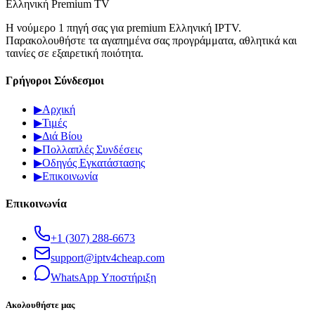
Ελληνική Premium TV
Η νούμερο 1 πηγή σας για premium Ελληνική IPTV.
Παρακολουθήστε τα αγαπημένα σας προγράμματα, αθλητικά και
ταινίες σε εξαιρετική ποιότητα.
Γρήγοροι Σύνδεσμοι
▶
Αρχική
▶
Τιμές
▶
Διά Βίου
▶
Πολλαπλές Συνδέσεις
▶
Οδηγός Εγκατάστασης
▶
Επικοινωνία
Επικοινωνία
+1 (307) 288-6673
support@iptv4cheap.com
WhatsApp
Υποστήριξη
Ακολουθήστε μας