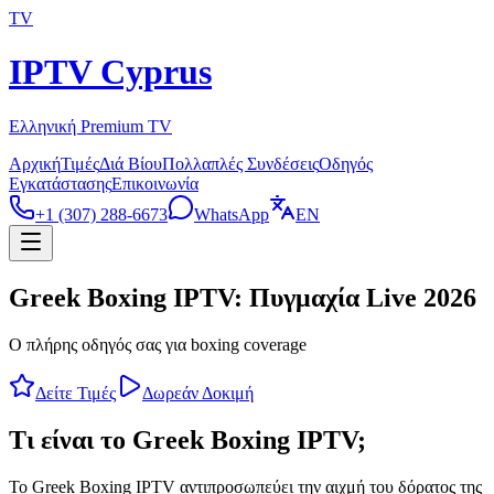
TV
IPTV Cyprus
Ελληνική Premium TV
Αρχική
Τιμές
Διά Βίου
Πολλαπλές Συνδέσεις
Οδηγός
Εγκατάστασης
Επικοινωνία
+1 (307) 288-6673
WhatsApp
EN
Greek Boxing IPTV: Πυγμαχία Live 2026
Ο πλήρης οδηγός σας για boxing coverage
Δείτε Τιμές
Δωρεάν Δοκιμή
Τι είναι το Greek Boxing IPTV;
Το Greek Boxing IPTV αντιπροσωπεύει την αιχμή του δόρατος της