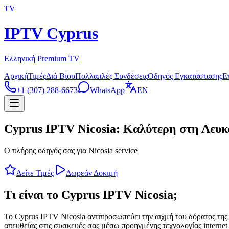
TV
IPTV Cyprus
Ελληνική Premium TV
Αρχική
Τιμές
Διά Βίου
Πολλαπλές Συνδέσεις
Οδηγός Εγκατάστασης
Ε
+1 (307) 288-6673
WhatsApp
EN
Cyprus IPTV Nicosia: Καλύτερη στη Λευκ
Ο πλήρης οδηγός σας για Nicosia service
Δείτε Τιμές
Δωρεάν Δοκιμή
Τι είναι το Cyprus IPTV Nicosia;
Το Cyprus IPTV Nicosia αντιπροσωπεύει την αιχμή του δόρατος τη
απευθείας στις συσκευές σας μέσω προηγμένης τεχνολογίας internet 