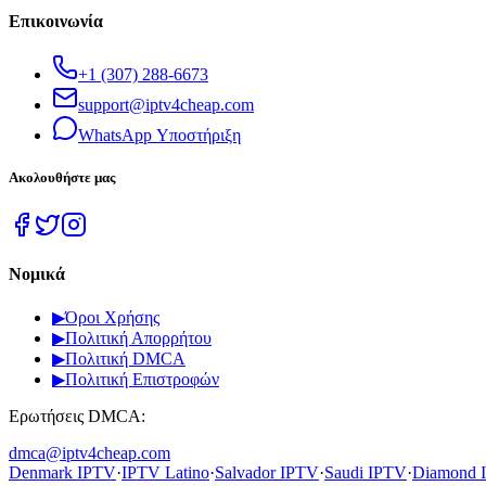
Επικοινωνία
+1 (307) 288-6673
support@iptv4cheap.com
WhatsApp
Υποστήριξη
Ακολουθήστε μας
Νομικά
▶
Όροι Χρήσης
▶
Πολιτική Απορρήτου
▶
Πολιτική DMCA
▶
Πολιτική Επιστροφών
Ερωτήσεις DMCA:
dmca@iptv4cheap.com
Denmark IPTV
·
IPTV Latino
·
Salvador IPTV
·
Saudi IPTV
·
Diamond 